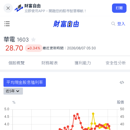
財富自由
華電 1603
打開
28.70
0.34%
立即使用APP，開啟您的股市智慧導航！
登入
華電
1603
28.70
0.34%
最近更新時間：
2026/08/07 05:30
個股概覽
財務報表
獲利能力
安全性分析
平均現金股息殖利率
近5年