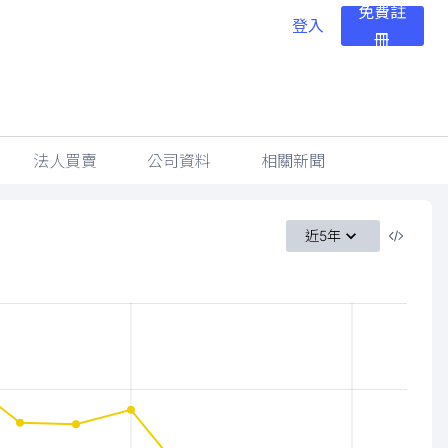
免費註
登入
冊
法人買賣
公司資料
相關新聞
近5年