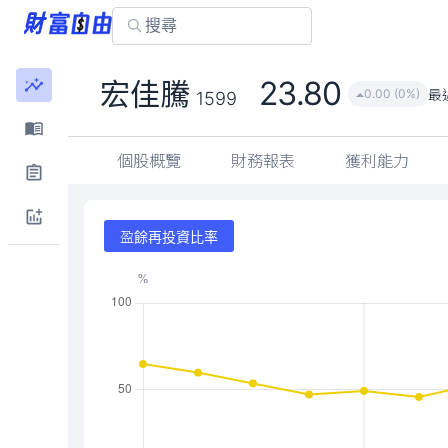
23.80
宏佳騰
最
0.00 (0%)
1599
個股概覽
財務報表
獲利能力
盈餘再投資比率