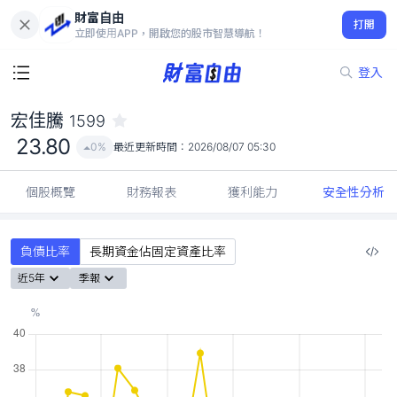
財富自由
宏佳騰 1599
打開
23.80
0%
立即使用APP，開啟您的股市智慧導航！
登入
宏佳騰
1599
23.80
0%
最近更新時間：
2026/08/07 05:30
個股概覽
財務報表
獲利能力
安全性分析
負債比率
長期資金佔固定資產比率
近5年
季報