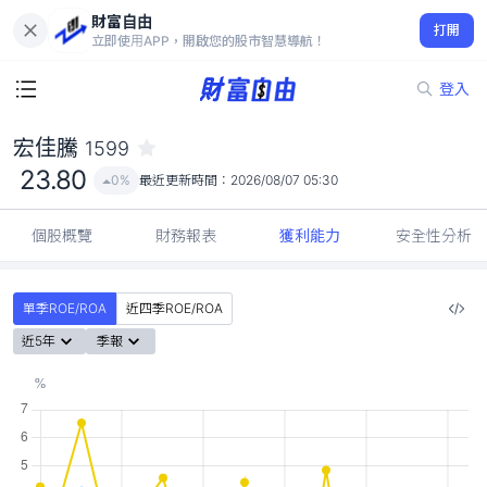
財富自由
宏佳騰 1599
打開
23.80
0%
立即使用APP，開啟您的股市智慧導航！
登入
宏佳騰
1599
23.80
0%
最近更新時間：
2026/08/07 05:30
個股概覽
財務報表
獲利能力
安全性分析
單季ROE/ROA
近四季ROE/ROA
近5年
季報