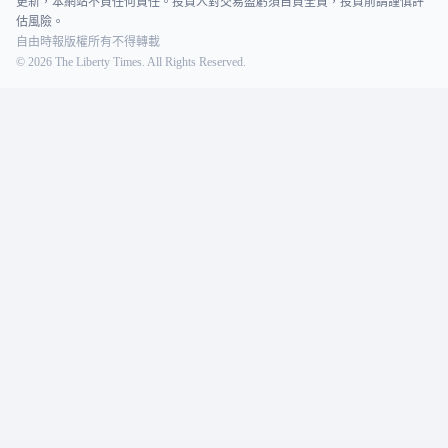
更新，本網站不負任何責任。投資人對交易盈虧須自負全責，投資前請謹慎評
估風險。
自由時報版權所有不得轉載
©
2026
The Liberty Times. All Rights Reserved.