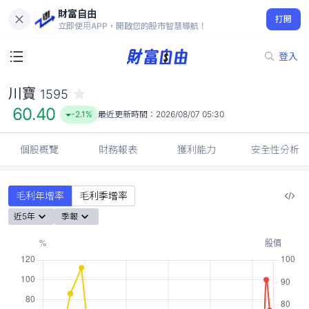
財富自由
川寶 1595
打開
60.40
-2.1%
立即使用APP，開啟您的股市智慧導航！
登入
川寶
1595
60.40
-2.1%
最近更新時間：
2026/08/07 05:30
個股概覽
財務報表
獲利能力
安全性分析
毛利年增率
毛利季增率
近5年
季報