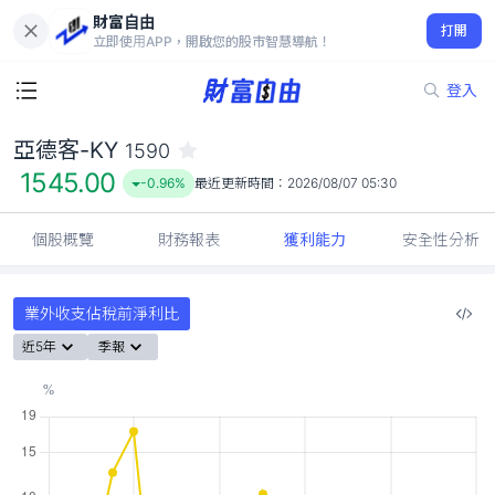
財富自由
亞德客-KY 1590
打開
1545.00
-0.96%
立即使用APP，開啟您的股市智慧導航！
登入
亞德客-KY
1590
1545.00
-0.96%
最近更新時間：
2026/08/07 05:30
個股概覽
財務報表
獲利能力
安全性分析
業外收支佔稅前淨利比
近5年
季報