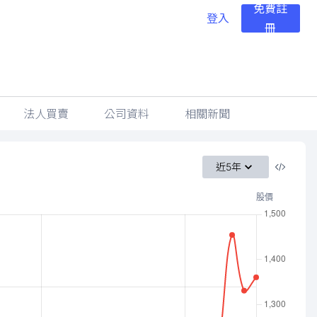
免費註
登入
冊
法人買賣
公司資料
相關新聞
近5年