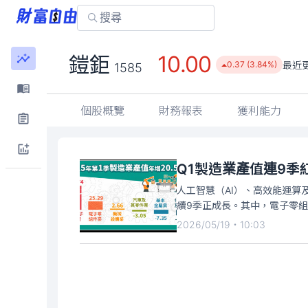
10.00
鎧鉅
最近
0.37 (3.84%)
1585
個股概覽
財務報表
獲利能力
Q1製造業產值連9季
人工智慧（AI）、高效能運算
續9季正成長。其中，電子零組
2026/05/19・10:03