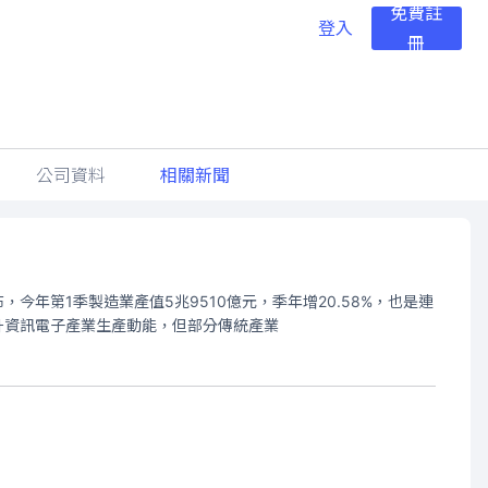
免費註
登入
冊
公司資料
相關新聞
年第1季製造業產值5兆9510億元，季年增20.58%，也是連
，推升資訊電子產業生產動能，但部分傳統產業