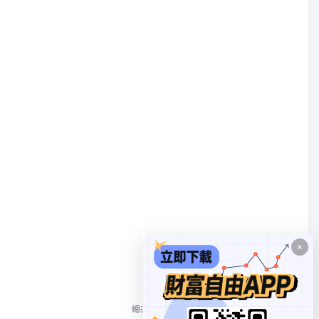
1
總共 1 個
10/頁