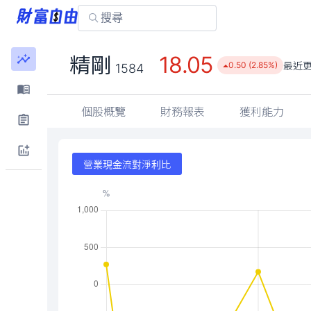
18.05
精剛
最近
0.50 (2.85%)
1584
個股概覽
財務報表
獲利能力
營業現金流對淨利比