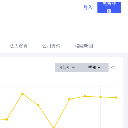
免費註
登入
冊
法人買賣
公司資料
相關新聞
近5年
季報