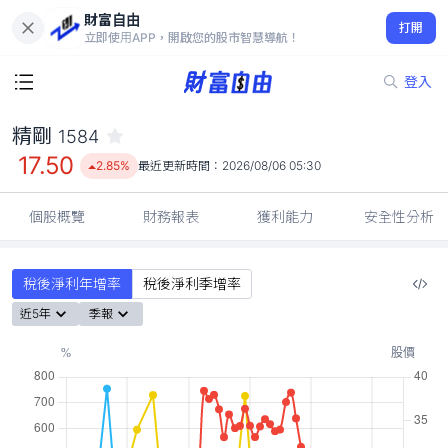
財富自由
精剛 1584
打開
17.50
2.85%
立即使用APP，開啟您的股市智慧導航！
登入
精剛
1584
17.50
2.85%
最近更新時間：
2026/08/06 05:30
個股概覽
財務報表
獲利能力
安全性分析
稅後淨利年增率
稅後淨利季增率
近5年
季報