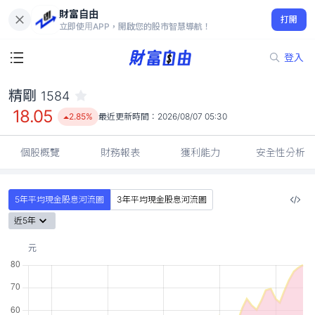
財富自由
精剛 1584
打開
18.05
2.85%
立即使用APP，開啟您的股市智慧導航！
登入
精剛
1584
18.05
2.85%
最近更新時間：
2026/08/07 05:30
個股概覽
財務報表
獲利能力
安全性分析
5年平均現金股息河流圖
3年平均現金股息河流圖
近5年