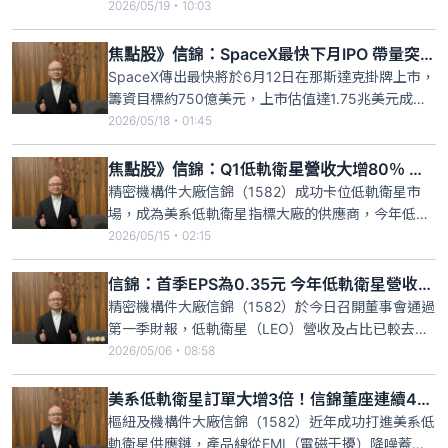
布，今年第1季製造業產值5兆9510億元，季年增
2026/05/19・10:03
20.58%，也是連續9季正成長。其中，電子零組件業
產值2兆1779億元，季年增25.29%。統計處說明，AI
焦點股》信錦：SpaceX最快下月IPO 帶量突破百元大關
需求暢旺，推升資訊電子產業生產動能，但部分傳統
SpaceX傳出最快將於6月12日在那斯達克掛牌上市，
產業
籌資目標約750億美元，上市估值達1.75兆美元成為
史上規模最大的IPO案，精密機構件大廠信錦
2026/05/18・01:45
（1582）成功卡位低軌衛星市場，成為美系低軌衛星
指標大廠的供應商，今年低軌衛星營收將大幅跳增，
焦點股》信錦：Q1低軌衛星營收大增80％ 出貨有望季季增
信錦首季低軌衛星營收年增達80%，營收佔比拉到
精密機構件大廠信錦（1582）成功卡位低軌衛星市
7%，投信
場，成為美系低軌衛星指標大廠的供應商，今年低軌
衛星營收將大幅跳增，信錦首季低軌衛星營收年增達
2026/05/15・02:15
80%，營收佔比拉到7%，隨著衛星發射次數與數量增
加，衛星更進一步升級，信錦低軌衛星訂單滿手，產
信錦：首季EPS為0.35元 今年低軌衛星營收倍增
品線從EMI（電磁干擾）降噪蓋、天線，進一步擴增
精密機構件大廠信錦（1582）於今日召開董事會通過
至地面接收端的散
第一季財報，低軌衛星（LEO）營收及占比已較去年
同期顯著提升，惟受到整體PC產業景氣尚未復甦，換
2026/05/06・08:58
機需求仍保守下，第一季合併營業收入21.15億元，與
上季持平，第一季營業毛利為4.22億元，毛利率為
美系低軌衛星訂單大增3倍！信錦董座連續4個月加碼公司股票
20%。營業利益為1.12億元，營業利益率5.3%。業
樞紐及機構件大廠信錦（1582）近年成功打進美系低
軌衛星供應鏈，產品線從EMI（電磁干擾）降噪蓋、