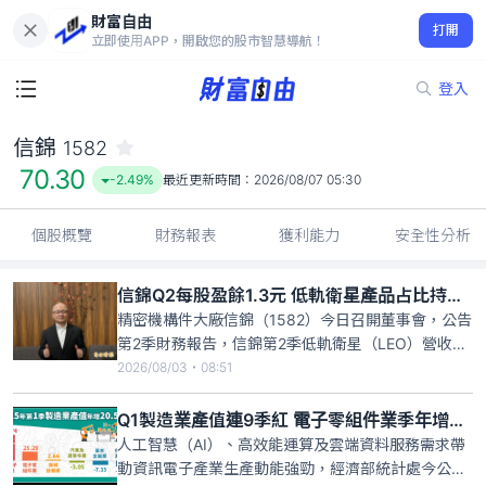
財富自由
信錦 1582
打開
70.30
-2.49%
立即使用APP，開啟您的股市智慧導航！
登入
信錦
1582
70.30
-2.49%
最近更新時間：
2026/08/07 05:30
個股概覽
財務報表
獲利能力
安全性分析
信錦Q2每股盈餘1.3元 低軌衛星產品占比持續提升
精密機構件大廠信錦（1582）今日召開董事會，公告
第2季財務報告，信錦第2季低軌衛星（LEO）營收占
比較去年同期持續提升，惟受到整體產業終端需求保
2026/08/03・08:51
守、客戶拉貨時程調整影響，第2季合併營業收入為
20.06億元，季減5.2%、年減6.9%，受到營收規模減
Q1製造業產值連9季紅 電子零組件業季年增25％
少、產品組合與原物料價格上漲等因素影響，營業毛
人工智慧（AI）、高效能運算及雲端資料服務需求帶
利為
動資訊電子產業生產動能強勁，經濟部統計處今公