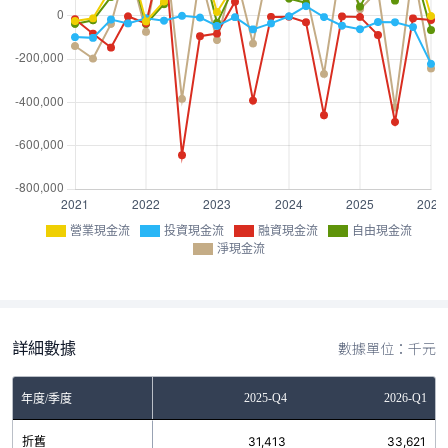
營業現金流
投資現金流
融資現金流
自由現金流
淨現金流
詳細數據
數據單位：千元
Q2
2025-Q3
2025-Q4
2026-Q1
年度/季度
1
折舊
29,776
31,413
33,621