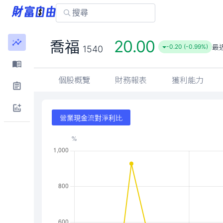
20.00
喬福
最
-0.20 (-0.99%)
1540
個股概覽
財務報表
獲利能力
營業現金流對淨利比