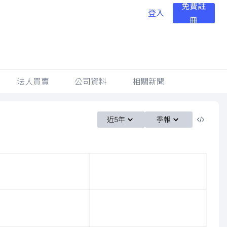
免費註
登入
冊
法人買賣
公司資料
相關新聞
近5年
季報