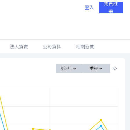
免費註
登入
冊
法人買賣
公司資料
相關新聞
近5年
季報