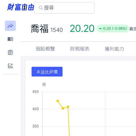
20.20
喬福
最
-0.20 (-0.98%)
1540
個股概覽
財務報表
獲利能力
本益比評價