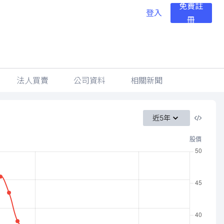
免費註
登入
冊
法人買賣
公司資料
相關新聞
近5年