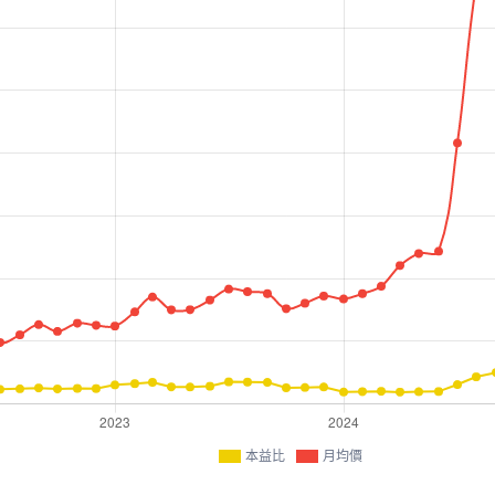
本益比
月均價