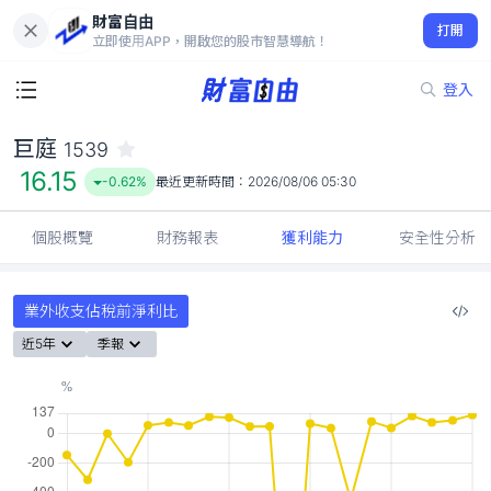
財富自由
巨庭 1539
打開
16.15
-0.62%
立即使用APP，開啟您的股市智慧導航！
登入
巨庭
1539
16.15
-0.62%
最近更新時間：
2026/08/06 05:30
個股概覽
財務報表
獲利能力
安全性分析
業外收支佔稅前淨利比
近5年
季報