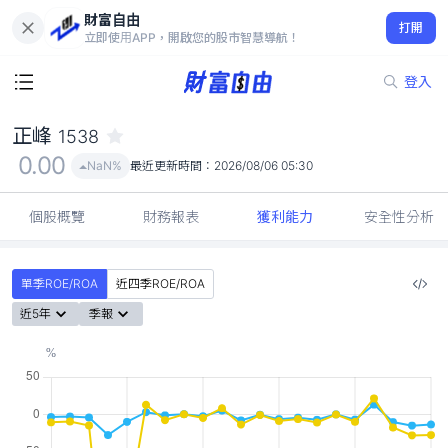
財富自由
正峰 1538
打開
0.00
NaN%
立即使用APP，開啟您的股市智慧導航！
登入
正峰
1538
0.00
NaN%
最近更新時間：
2026/08/06 05:30
個股概覽
財務報表
獲利能力
安全性分析
單季ROE/ROA
近四季ROE/ROA
近5年
季報