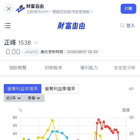
財富自由
正峰 1538
打開
0.00
NaN%
立即使用APP，開啟您的股市智慧導航！
登入
正峰
1538
0.00
NaN%
最近更新時間：
2026/08/07 05:30
個股概覽
財務報表
獲利能力
安全性分析
營業利益年增率
營業利益季增率
近5年
季報