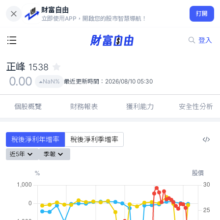
財富自由
正峰 1538
打開
0.00
NaN%
立即使用APP，開啟您的股市智慧導航！
登入
正峰
1538
0.00
NaN%
最近更新時間：
2026/08/10 05:30
個股概覽
財務報表
獲利能力
安全性分析
稅後淨利年增率
稅後淨利季增率
近5年
季報