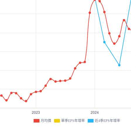
月均價
單季EPS年增率
近4季EPS年增率