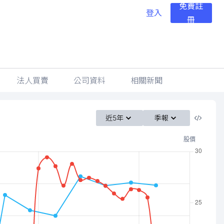
免費註
登入
冊
法人買賣
公司資料
相關新聞
近5年
季報