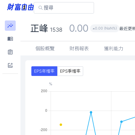
0.00
正峰
最近更
0.00 (NaN%)
1538
個股概覽
財務報表
獲利能力
EPS年增率
EPS季增率