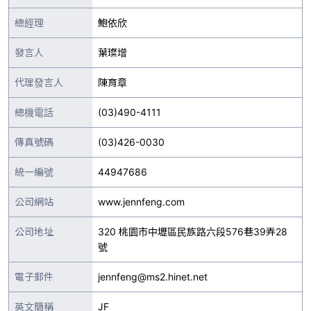
總經理
鮑依欣
發言人
葉璨增
代理發言人
陳育章
總機電話
(03)490-4111
傳真號碼
(03)426-0030
統一編號
44947686
公司網站
www.jennfeng.com
公司地址
320 桃園市中壢區民族路六段576巷39弄28
號
電子郵件
jennfeng@ms2.hinet.net
英文簡稱
JF