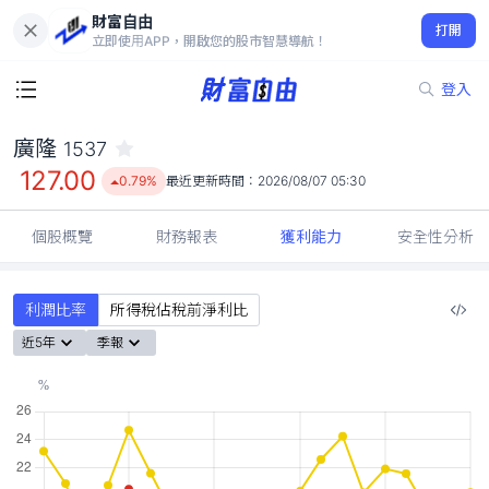
財富自由
廣隆 1537
打開
127.00
0.79%
立即使用APP，開啟您的股市智慧導航！
登入
廣隆
1537
127.00
0.79%
最近更新時間：
2026/08/07 05:30
個股概覽
財務報表
獲利能力
安全性分析
利潤比率
所得稅佔稅前淨利比
近5年
季報