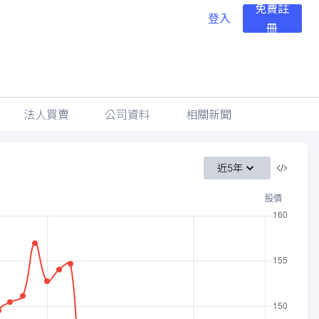
免費註
登入
冊
法人買賣
公司資料
相關新聞
近5年