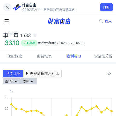
財富自由
車王電 1533
打開
33.10
-1.04%
立即使用APP，開啟您的股市智慧導航！
登入
車王電
1533
33.10
-1.04%
最近更新時間：
2026/08/10 05:30
個股概覽
財務報表
獲利能力
安全性分析
利潤比率
所得稅佔稅前淨利比
近5年
季報