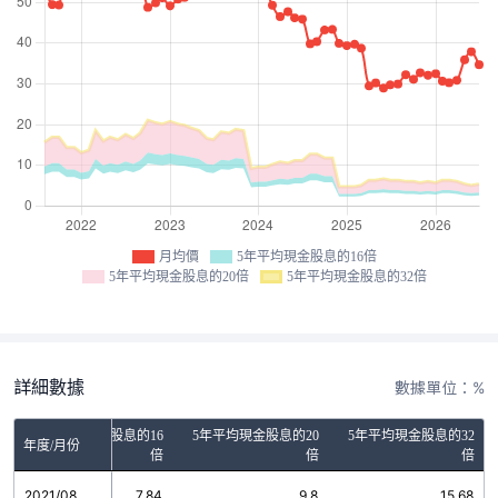
月均價
5年平均現金股息的16倍
5年平均現金股息的20倍
5年平均現金股息的32倍
詳細數據
數據單位：%
5年平均現金股息的16
5年平均現金股息的20
5年平均現金股息的32
年度/月份
倍
倍
倍
2021/08
7.84
9.8
15.68