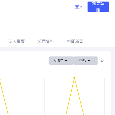
免費註
登入
冊
法人買賣
公司資料
相關新聞
近5年
季報