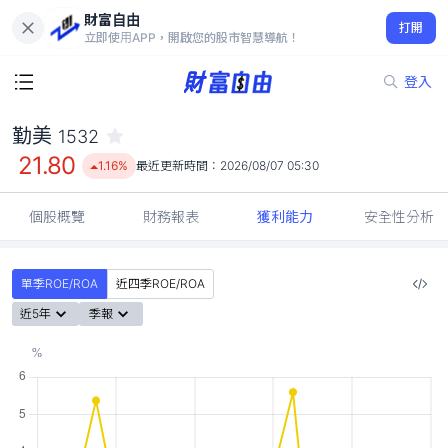
財富自由
勤美 1532
打開
21.80
1.16%
立即使用APP，開啟您的股市智慧導航！
登入
勤美
1532
21.80
1.16%
最近更新時間：
2026/08/07 05:30
個股概覽
財務報表
獲利能力
安全性分析
單季ROE/ROA
近四季ROE/ROA
近5年
季報