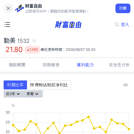
財富自由
勤美 1532
打開
21.80
1.16%
立即使用APP，開啟您的股市智慧導航！
登入
勤美
1532
21.80
1.16%
最近更新時間：
2026/08/07 05:30
個股概覽
財務報表
獲利能力
安全性分析
利潤比率
所得稅佔稅前淨利比
近5年
季報