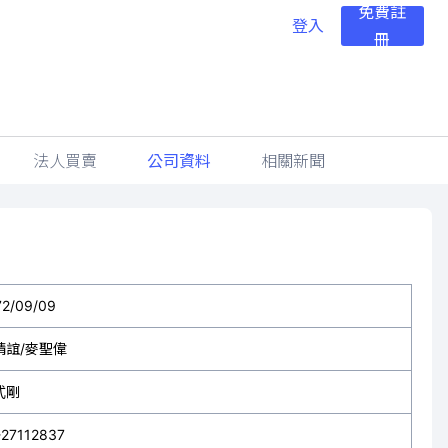
免費註
登入
冊
法人買賣
公司資料
相關新聞
72/09/09
靖誼/麥聖偉
式剛
-27112837