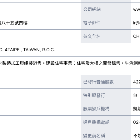
公司網站
ww
段八十五號四樓
電子郵件
ir
英文全名
CH
C. 4TAIPEI, TAIWAN, R.O.C.
之製造加工與組裝銷售。建設住宅事業：住宅及大樓之開發租售。生活創
已發行普通股數
42
特別股發行
無
股票過戶機構
凱
過戶機構電話
02
變更前名稱
不