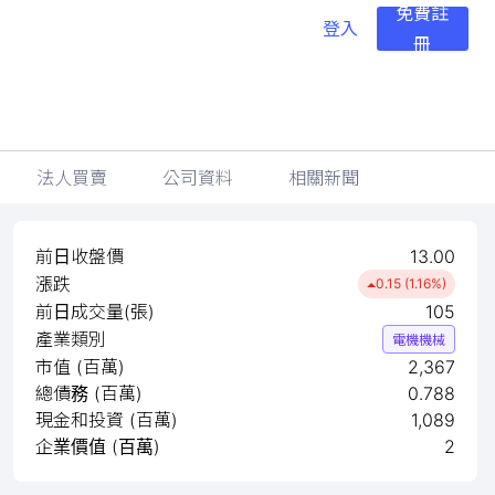
免費註
登入
冊
法人買賣
公司資料
相關新聞
前日收盤價
13.00
漲跌
0.15 (1.16%)
前日成交量(張)
105
產業類別
電機機械
市值 (百萬)
2,367
總債務 (百萬)
0.788
現金和投資 (百萬)
1,089
企業價值 (百萬)
2