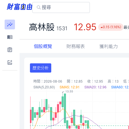
12.95
高林股
最
0.15 (1.16%)
1531
個股概覽
財務報表
獲利能力
歷史分析