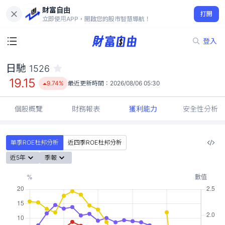
財富自由
日馳 1526
打開
19.15
9.74%
立即使用APP，開啟您的股市智慧導航！
登入
日馳
1526
19.15
9.74%
最近更新時間：
2026/08/06 05:30
個股概覽
財務報表
獲利能力
安全性分析
單季ROE杜邦分析
近四季ROE杜邦分析
近5年
季報