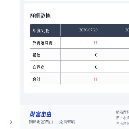
詳細數據
/27
2026/07/28
2026/07/29
20
年度/月份
3
外資及陸資
1
11
0
投信
0
0
0
自營商
4
0
3
合計
5
11
網站資
示。本
關於財富自由
免責聲明
|
自由時