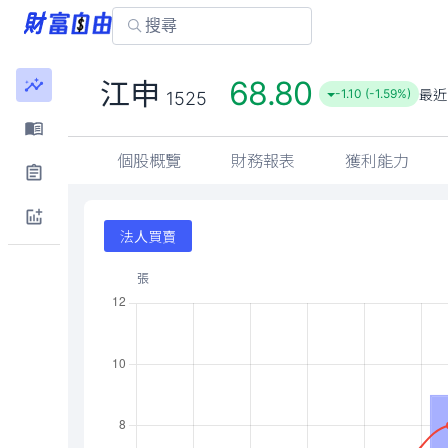
68.80
江申
最近
-1.10 (-1.59%)
1525
個股概覽
財務報表
獲利能力
法人買賣