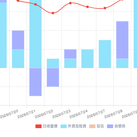
日收盤價
外資及陸資
投信
自營商