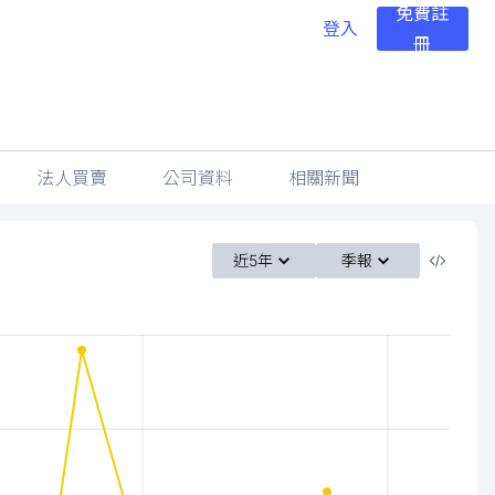
免費註
登入
冊
法人買賣
公司資料
相關新聞
近5年
季報