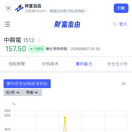
財富自由
中興電 1513
打開
157.50
-1.86%
立即使用APP，開啟您的股市智慧導航！
登入
中興電
1513
157.50
-1.86%
最近更新時間：
2026/08/07 05:30
個股概覽
財務報表
獲利能力
安全性分析
業外收支佔稅前淨利比
近5年
季報