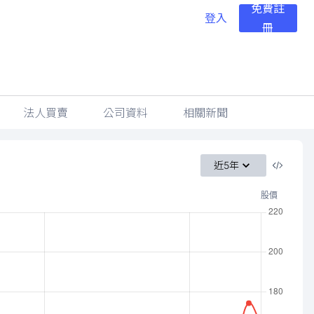
免費註
登入
冊
法人買賣
公司資料
相關新聞
近5年