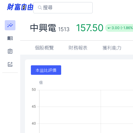
157.50
中興電
-3.00 (-1.86%
1513
個股概覽
財務報表
獲利能力
本益比評價