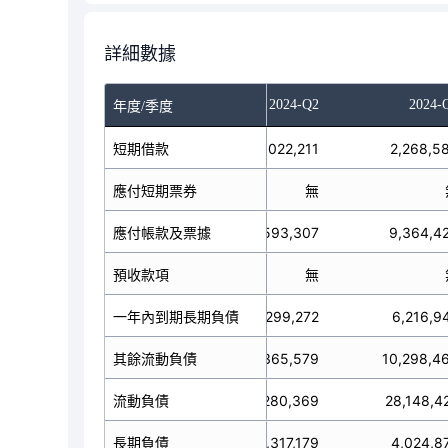
詳細數據
023-Q4
2024-Q1
2024-Q2
2024-
年度/季度
短期借款
1,202,704
1,022,211
2,268,5
應付短期票券
無
無
8,963,333
應付帳款及票據
9,593,307
9,364,4
預收款項
無
無
一年內到期長期負債
1,227,303
4,299,272
6,216,9
15,939,216
其餘流動負債
15,365,579
10,298,4
27,332,556
流動負債
30,280,369
28,148,4
長期負債
8,014,114
4,317,179
4,024,8