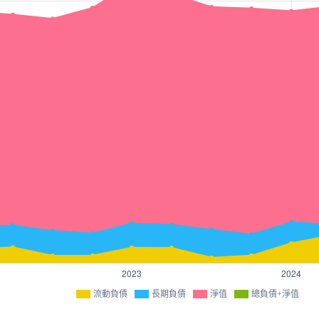
流動負債
長期負債
淨值
總負債+淨值