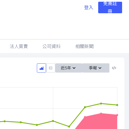
免費註
登入
冊
法人買賣
公司資料
相關新聞
近5年
季報