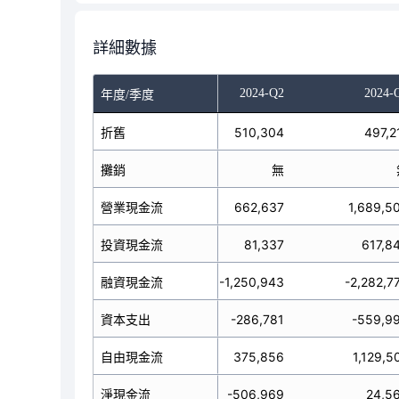
詳細數據
023-Q4
2024-Q1
2024-Q2
2024-
年度/季度
30,147
折舊
489,952
510,304
497,2
無
攤銷
無
無
25,548
營業現金流
695,002
662,637
1,689,5
0,694
投資現金流
-193,839
81,337
617,8
68,750
融資現金流
360,367
-1,250,943
-2,282,7
85,613
資本支出
-259,804
-286,781
-559,9
9,935
自由現金流
435,198
375,856
1,129,5
16,104
淨現金流
861,530
-506,969
24,5