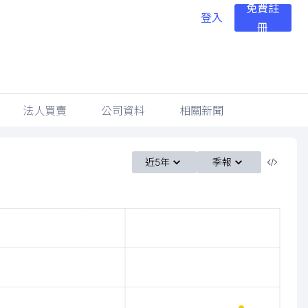
免費註
登入
冊
法人買賣
公司資料
相關新聞
近5年
季報