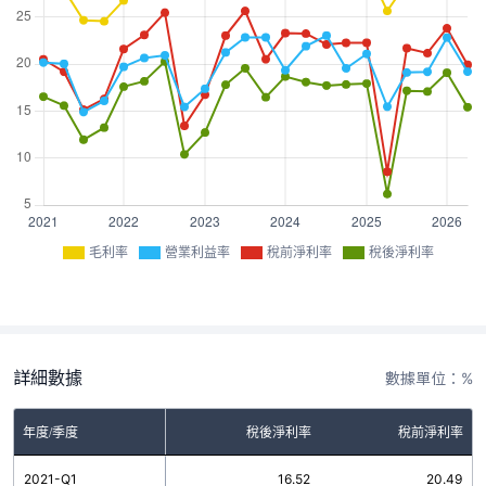
毛利率
營業利益率
稅前淨利率
稅後淨利率
詳細數據
數據單位：%
率
年度/季度
營業利益率
稅後淨利率
稅前淨利率
4
2021-Q1
20.15
16.52
20.49