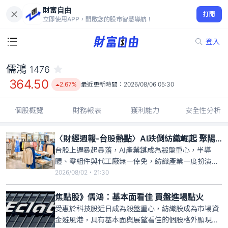
財富自由
儒鴻 1476
打開
364.50
2.67%
立即使用APP，開啟您的股市智慧導航！
登入
儒鴻
1476
364.50
2.67%
最近更新時間：
2026/08/06 05:30
個股概覽
財務報表
獲利能力
安全性分析
〈財經週報-台股熱點〉AI跌倒紡織崛起 聚陽、儒鴻強勢表態
台股上週暴起暴落，AI產業鏈成為殺盤重心，半導
體、零組件與代工廠無一倖免，紡織產業一度扮演撐
盤支柱。隨著終端運動、休閒與時尚等品牌廠積極備
2026/08/02・21:30
貨，供應鏈正準備為感恩節旺季趕工，加上台北紡織
展將於10月6日至8日展開增添題材熱度，市場看好布
焦點股》儒鴻：基本面看佳 買盤進場點火
料、成衣業者下半年營運可望優於原先預期。
受惠於科技股近日成為殺盤重心，紡織股成為市場資
金避風港，具有基本面與展望看佳的個股格外顯現價