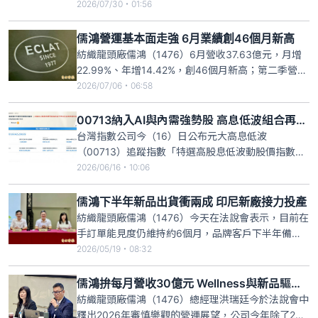
值，其中，龍頭廠儒鴻（1476）今日在買盤青睞之
2026/07/30・01:56
下，截至上午9時48分暫報350元，漲幅3.4%，成交
量1011張。儒鴻受惠於終端客戶的成衣庫存恢復健康
儒鴻營運基本面走強 6月業績創46個月新高
水位，且在美國經濟情況穩定，以及國際大型運動賽
紡織龍頭廠儒鴻（1476）6月營收37.63億元，月增
事加持之下
22.99%、年增14.42%，創46個月新高；第二季營收
100.86億元，季增4.83%、年增3.78%，創15季新
2026/07/06・06:58
高；上半年營收197.06億元、年增3.22%。儒鴻指
出，目前在手訂單能見度仍維持約6個月，品牌客戶
00713納入AI與內需強勢股 高息低波組合再升級
下半年備貨態度「十分樂觀」，
台灣指數公司今（16）日公布元大高息低波
（00713）追蹤指數「特選高股息低波動股價指數」
上半年成分股審核結果，此次新增廣達（2382）、技
2026/06/16・10:06
嘉（2376）、微星（2377）等AI概念股，以及遠東
新（1402）、儒鴻（1476）、聚陽（1477）等具產
儒鴻下半年新品出貨衝兩成 印尼新廠接力投產
業競爭力企業，共納入15檔新成分股；刪除玉晶光、
紡織龍頭廠儒鴻（1476）今天在法說會表示，目前在
超
手訂單能見度仍維持約6個月，品牌客戶下半年備貨
態度「十分樂觀」，第二季至第四季新品出貨比重可
2026/05/19・08:32
望維持15%至20%，持續推動高附加價值、多功能性
產品策略；另一方面，印尼新智慧廠區預計今年下半
儒鴻拚每月營收30億元 Wellness與新品驅動成長
年動土，目標明年正式投產，成為下一階段產能擴張
紡織龍頭廠儒鴻（1476）總經理洪瑞廷今於法說會中
與供應鏈布局的重
釋出2026年審慎樂觀的營運展望，公司今年除了2月