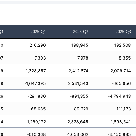
Q4
2025-Q1
2025-Q2
2025-Q3
00
210,290
198,945
192,508
07
7,303
7,978
8,355
89
1,328,857
2,412,874
2,009,714
89
-1,647,395
2,531,543
-665,656
26
-291,830
-891,355
-4,794,943
55
-68,685
-89,229
-111,173
34
1,260,172
2,323,645
1,898,541
26
-610,368
4,053,062
-3,450,885