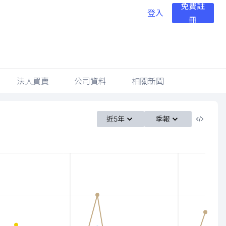
免費註
登入
冊
法人買賣
公司資料
相關新聞
近5年
季報