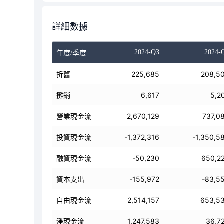
詳細數據
024-Q1
2024-Q2
2024-Q3
2024-
年度/季度
14,476
折舊
213,222
225,685
208,5
6,192
攤銷
6,461
6,617
5,2
44,427
營業現金流
-231,291
2,670,129
737,0
36,812
投資現金流
1,967,920
-1,372,316
-1,350,5
3,417
-3,712,820
融資現金流
-50,230
650,2
78,319
資本支出
-166,459
-155,972
-83,5
66,108
自由現金流
-397,750
2,514,157
653,5
11,032
-1,976,191
淨現金流
1,247,583
36,7