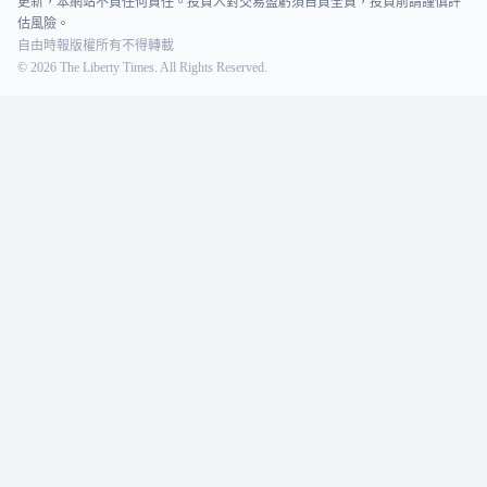
更新，本網站不負任何責任。投資人對交易盈虧須自負全責，投資前請謹慎評
估風險。
自由時報版權所有不得轉載
©
2026
The Liberty Times. All Rights Reserved.