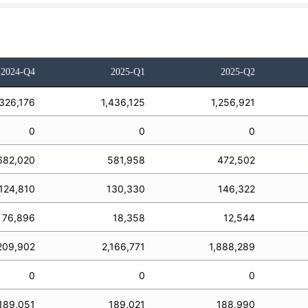
2024-Q4
2025-Q1
2025-Q2
,326,176
1,436,125
1,256,921
0
0
0
682,020
581,958
472,502
124,810
130,330
146,322
76,896
18,358
12,544
209,902
2,166,771
1,888,289
0
0
0
189,051
189,021
188,990