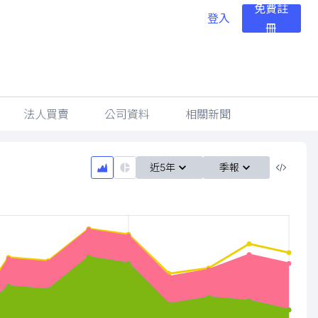
免費註
登入
冊
法人買賣
公司資料
相關新聞
近5年
季報