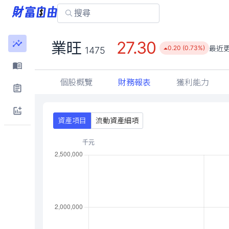
27.30
業旺
最近
0.20 (0.73%)
1475
個股概覽
財務報表
獲利能力
資產項目
流動資產細項