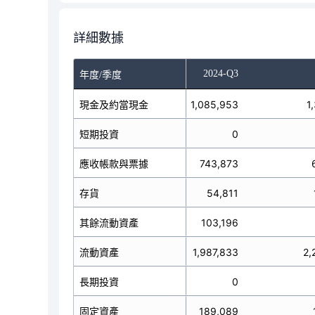
詳細數據
-Q1
2024-Q2
2024-Q3
年度/季度
現金及約當現金
1,148,000
1,085,953
1
短期投資
0
0
應收帳款與票據
666,305
743,873
存貨
76,075
54,811
其餘流動資產
120,689
103,196
流動資產
2,011,069
1,987,833
2,
長期投資
0
0
固定資產
188,384
189,089