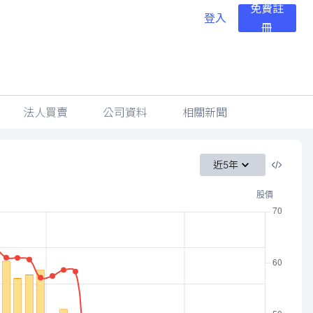
免費註
登入
冊
法人買賣
公司資料
相關新聞
近5年