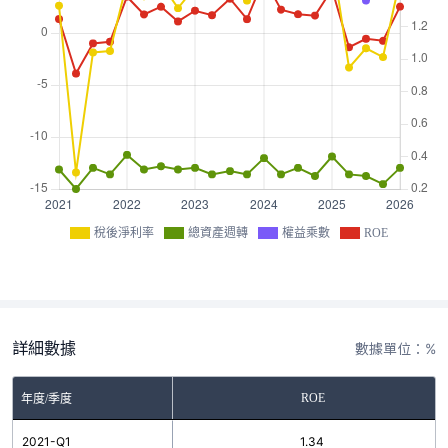
稅後淨利率
總資產週轉
權益乘數
ROE
詳細數據
數據單位：%
ROE
年度/季度
2021-Q1
1.34