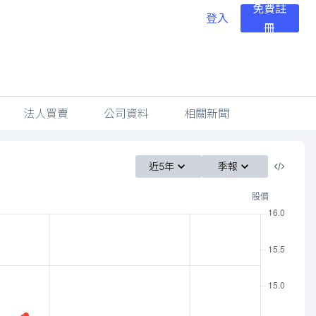
免費註
登入
冊
法人買賣
公司資料
相關新聞
近5年
季報