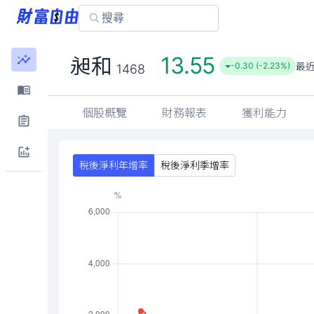
13.55
昶和
最
-0.30 (-2.23%)
1468
個股概覽
財務報表
獲利能力
稅後淨利年增率
稅後淨利季增率