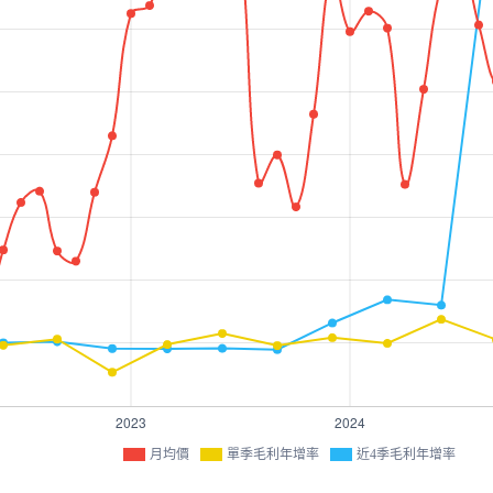
月均價
單季毛利年增率
近4季毛利年增率