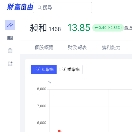
13.85
昶和
最
-0.40 (-2.85%)
1468
個股概覽
財務報表
獲利能力
毛利年增率
毛利季增率