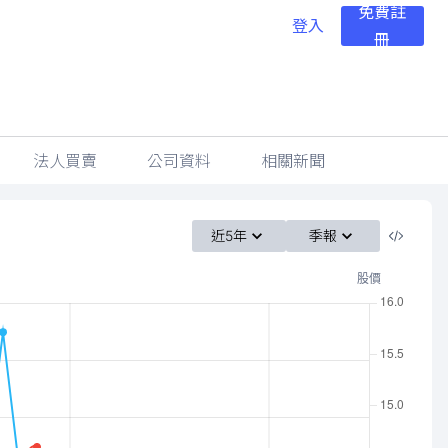
免費註
登入
冊
法人買賣
公司資料
相關新聞
近5年
季報