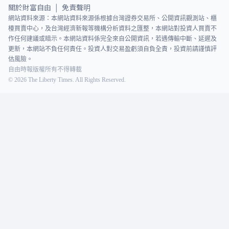
關於財富自由
免責聲明
|
網站資料來源：本網站資料來源係根據台灣證券交易所、公開資訊觀測站、櫃
檯買賣中心，及台灣經濟新報等機構分析資料之匯整，本網站對投資人買賣不
作任何建議或暗示。本網站資料係完全來自公開資訊，若遇傳輸中斷、延遲及
更新，本網站不負任何責任。投資人對交易盈虧須自負全責，投資前請謹慎評
估風險。
自由時報版權所有不得轉載
©
2026
The Liberty Times. All Rights Reserved.