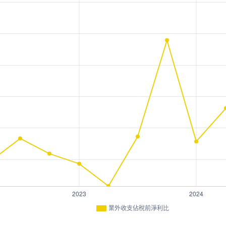
業外收支佔稅前淨利比