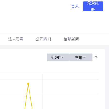
免費註
登入
冊
法人買賣
公司資料
相關新聞
近5年
季報