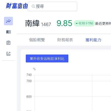
9.85
南緯
最近更新
-0.10 (-1%)
1467
個股概覽
財務報表
獲利能力
業外收支佔稅前淨利比